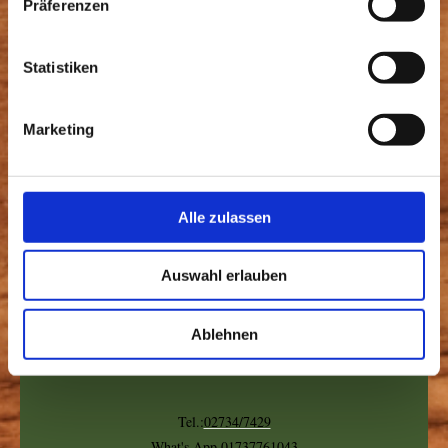
Präferenzen
Hinweis
: Felder, die mit
*
bezeichnet sind, sind
Pflichtfelder.
Statistiken
Marketing
Aktuelles
Alle zulassen
Frische Hähnchen gibt es im Juli- August 2026 wieder.
Diese können gerne vorbestellt werden.
Auswahl erlauben
Ebenso können Sie bei uns Rindfleischpakete für Herbst2026
bestellen
Ablehnen
Tel.:
02734/7429
What's App 01737761043